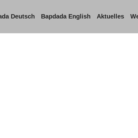
ada Deutsch
Bapdada English
Aktuelles
We