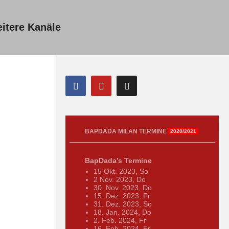
itere Kanäle
BAPDADA MILAN TERMINE
2020/2021
BapDada’s Termine
15 Okt. 2023, So
2 Nov. 2023, Do
30. Nov. 2023, Do
15. Dez. 2023, Fr
31. Dez. 2023, So
18. Jan. 2024, Do
2. Feb. 2024, Fr
16. Feb. 2024, Fr