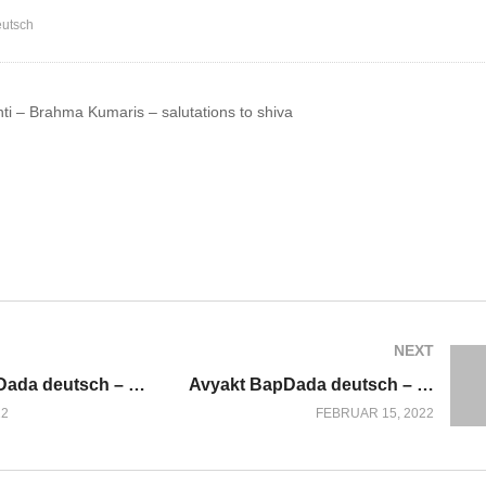
eutsch
ti – Brahma Kumaris – salutations to shiva
NEXT
Avyakt BapDada deutsch – LIVE – Di. 18.01.2022 *** OM SHANTI
Avyakt BapDada deutsch – LIVE – Di. 15.02.2022 *** OM SHANTI
22
FEBRUAR 15, 2022