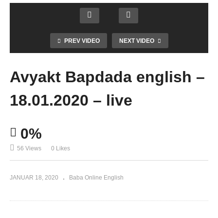
PREV VIDEO
NEXT VIDEO
Avyakt Bapdada english –
18.01.2020 – live
0%
56 Views
0 Likes
JANUAR 18, 2020
Baba Online English