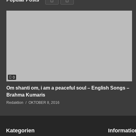
0
Om shanti om, i am a peaceful soul – English Songs –
Brahma Kumaris
Redaktion
OKTOBER 8, 2016
Kategorien
Informatio