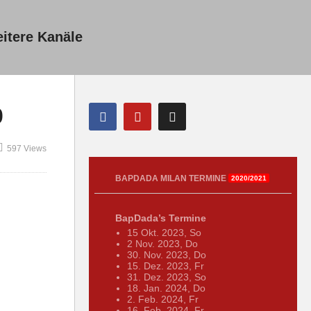
itere Kanäle
0
597 Views
BAPDADA MILAN TERMINE
2020/2021
BapDada’s Termine
15 Okt. 2023, So
2 Nov. 2023, Do
30. Nov. 2023, Do
15. Dez. 2023, Fr
31. Dez. 2023, So
18. Jan. 2024, Do
2. Feb. 2024, Fr
16. Feb. 2024, Fr