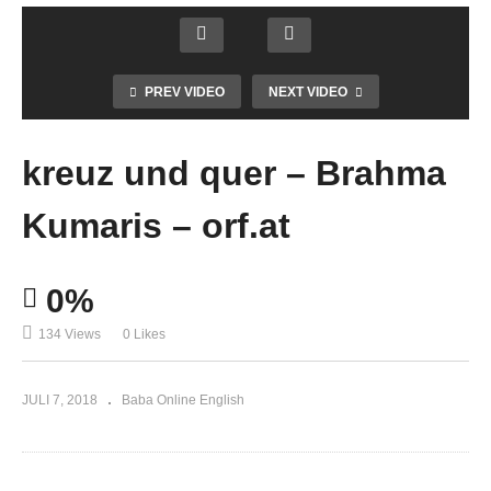
PREV VIDEO
NEXT VIDEO
kreuz und quer – Brahma
Kumaris – orf.at
0%
134 Views
0 Likes
JULI 7, 2018
Baba Online English