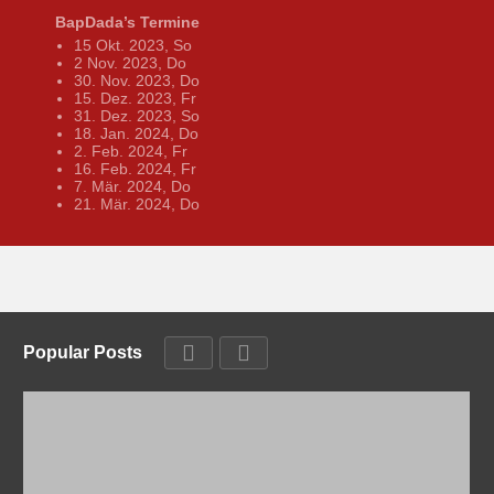
BapDada’s Termine
15 Okt. 2023, So
2 Nov. 2023, Do
30. Nov. 2023, Do
15. Dez. 2023, Fr
31. Dez. 2023, So
18. Jan. 2024, Do
2. Feb. 2024, Fr
16. Feb. 2024, Fr
7. Mär. 2024, Do
21. Mär. 2024, Do
Popular Posts