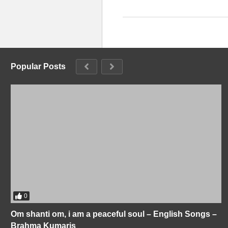
Popular Posts
0
Om shanti om, i am a peaceful soul – English Songs –
Brahma Kumaris