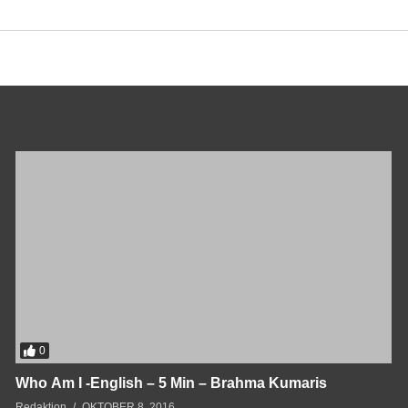
0
Who Am I -English – 5 Min – Brahma Kumaris
Redaktion
OKTOBER 8, 2016