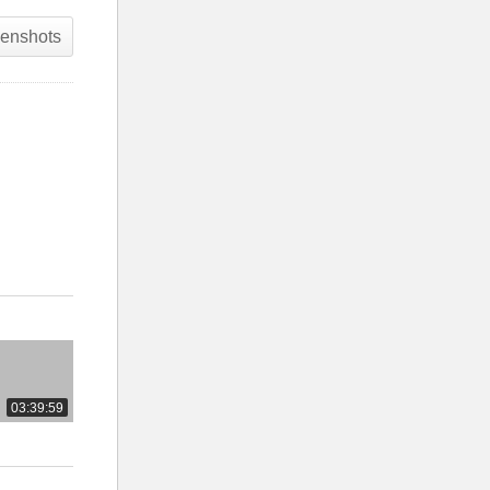
enshots
03:39:59