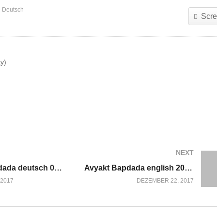
e Deutsch
Scre
ay)
NEXT
Avyakt Bapdada deutsch 05.12.2017
Avyakt Bapdada english 2017-12-31
2017
DEZEMBER 22, 2017