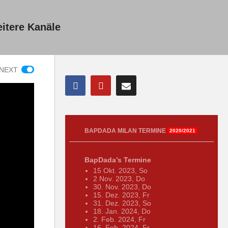
itere Kanäle
NEXT
BAPDADA MILAN TERMINE
2020/2021
BapDada’s Termine
15 Okt. 2023, So
2 Nov. 2023, Do
30. Nov. 2023, Do
15. Dez. 2023, Fr
31. Dez. 2023, So
18. Jan. 2024, Do
2. Feb. 2024, Fr
16. Feb. 2024, Fr