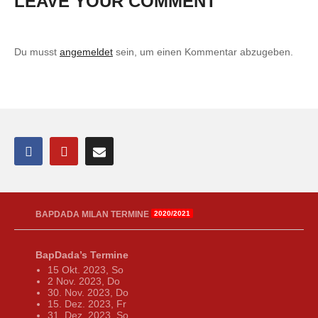
LEAVE YOUR COMMENT
Du musst
angemeldet
sein, um einen Kommentar abzugeben.
BAPDADA MILAN TERMINE
2020/2021
BapDada’s Termine
15 Okt. 2023, So
2 Nov. 2023, Do
30. Nov. 2023, Do
15. Dez. 2023, Fr
31. Dez. 2023, So