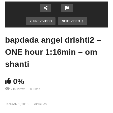
PREV VIDEO
NEXT VIDEO
bapdada angel drishti2 –
ONE hour 1:16min – om
shanti
0%
210 Views
0 Likes
JANUAR 1, 2016
Aktuelles