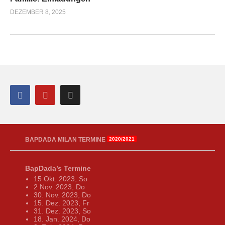
DEZEMBER 8, 2025
BAPDADA MILAN TERMINE
2020/2021
BapDada’s Termine
15 Okt. 2023, So
2 Nov. 2023, Do
30. Nov. 2023, Do
15. Dez. 2023, Fr
31. Dez. 2023, So
18. Jan. 2024, Do